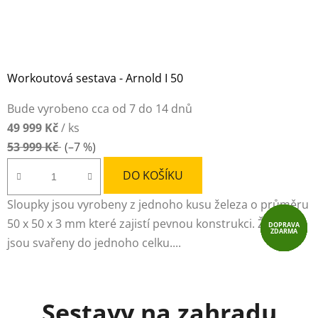
Workoutová sestava - Arnold I 50
Průměrné
Bude vyrobeno cca od 7 do 14 dnů
hodnocení
49 999 Kč
/ ks
produktu
53 999 Kč
(–7 %)
je
5,0
DO KOŠÍKU
z
Sloupky jsou vyrobeny z jednoho kusu železa o průměru
5
50 x 50 x 3 mm které zajistí pevnou konstrukci. Žebřiny
DOPRAVA
DOPRAVA
DOPRAVA
DOPRAVA
DOPRAVA
DOPRAVA
hvězdiček.
ZDARMA
ZDARMA
ZDARMA
ZDARMA
ZDARMA
ZDARMA
jsou svařeny do jednoho celku....
Sestavy na zahradu