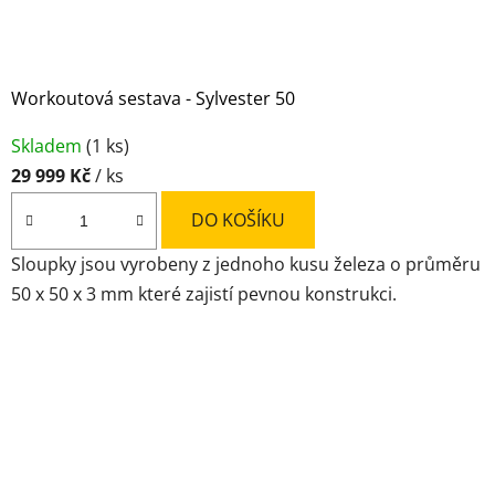
Workoutová sestava - Sylvester 50
Průměrné
Skladem
(1 ks)
hodnocení
29 999 Kč
/ ks
produktu
je
DO KOŠÍKU
4,6
Sloupky jsou vyrobeny z jednoho kusu železa o průměru
z
50 x 50 x 3 mm které zajistí pevnou konstrukci.
5
hvězdiček.