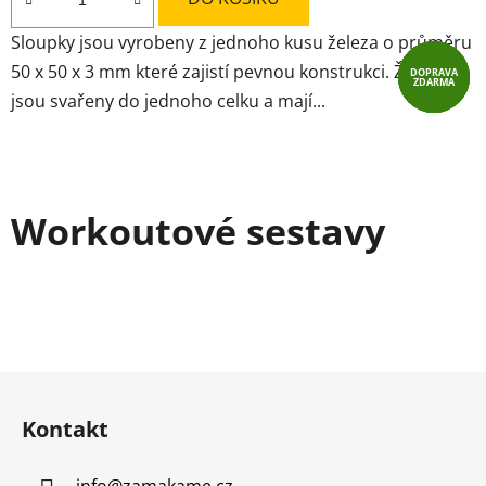
5,0
Sloupky jsou vyrobeny z jednoho kusu železa o průměru
z
50 x 50 x 3 mm které zajistí pevnou konstrukci. Žebřiny
DOPRAVA
DOPRAVA
DOPRAVA
DOPRAVA
5
ZDARMA
ZDARMA
ZDARMA
ZDARMA
jsou svařeny do jednoho celku a mají...
hvězdiček.
Workoutové sestavy
Z
á
Kontakt
p
a
info
@
zamakame.cz