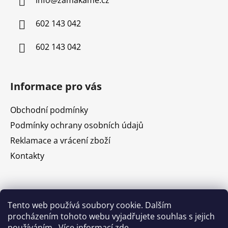
t
í
602 143 042
602 143 042
Informace pro vás
Obchodní podmínky
Podmínky ochrany osobních údajů
Reklamace a vrácení zboží
Kontakty
Nákupní košík
Tento web používá soubory cookie. Dalším
procházením tohoto webu vyjadřujete souhlas s jejich
používáním.. Více informací
zde
.