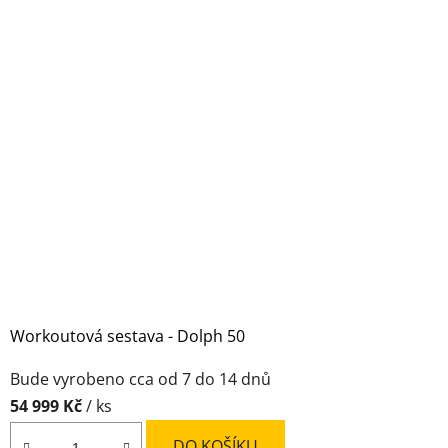
Workoutová sestava - Dolph 50
Průměrné
Bude vyrobeno cca od 7 do 14 dnů
hodnocení
54 999 Kč
/ ks
produktu
je
DO KOŠÍKU