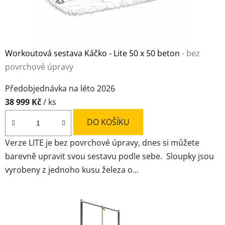
Workoutová sestava Káčko - Lite 50 x 50 beton
- bez
povrchové úpravy
Průměrné
Předobjednávka na léto 2026
hodnocení
38 999 Kč
/ ks
produktu
je
DO KOŠÍKU
5,0
Verze LITE je bez povrchové úpravy, dnes si můžete
z
barevně upravit svou sestavu podle sebe. Sloupky jsou
5
vyrobeny z jednoho kusu železa o...
hvězdiček.