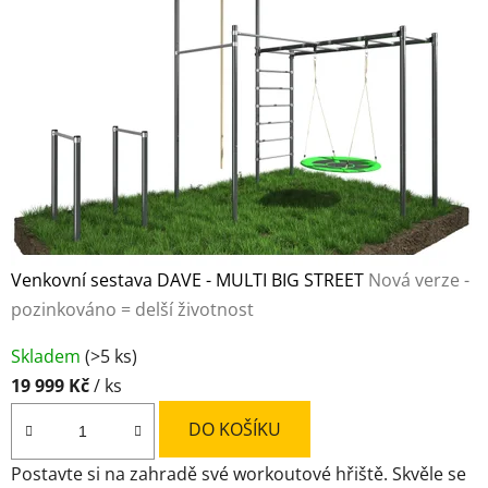
Venkovní sestava DAVE - MULTI BIG STREET
Nová verze -
pozinkováno = delší životnost
Průměrné
Skladem
(>5 ks)
hodnocení
19 999 Kč
/ ks
produktu
je
DO KOŠÍKU
5,0
Postavte si na zahradě své workoutové hřiště. Skvěle se
z