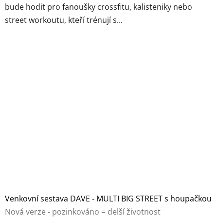
bude hodit pro fanoušky crossfitu, kalisteniky nebo
5
street workoutu, kteří trénují s...
hvězdiček.
Venkovní sestava DAVE - MULTI BIG STREET s houpačkou
Nová verze - pozinkováno = delší životnost