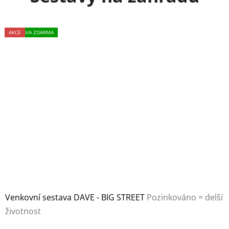
DOPRAVA ZDARMA
AKCE
Venkovní sestava DAVE - BIG STREET
Pozinkováno = delší
životnost
Průměrné