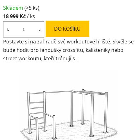
Průměrné
Skladem
(>5 ks)
hodnocení
18 999 Kč
/ ks
produktu
je
DO KOŠÍKU
4,3
Postavte si na zahradě své workoutové hřiště. Skvěle se
z
bude hodit pro fanoušky crossfitu, kalisteniky nebo
5
street workoutu, kteří trénují s...
hvězdiček.