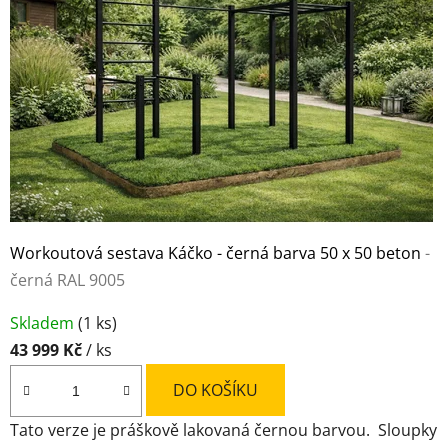
e
s
t
a
v
y
Workoutová sestava Káčko - černá barva 50 x 50 beton
-
černá RAL 9005
Průměrné
Skladem
(1 ks)
hodnocení
43 999 Kč
/ ks
produktu
je
DO KOŠÍKU
5,0
Tato verze je práškově lakovaná černou barvou. Sloupky
z