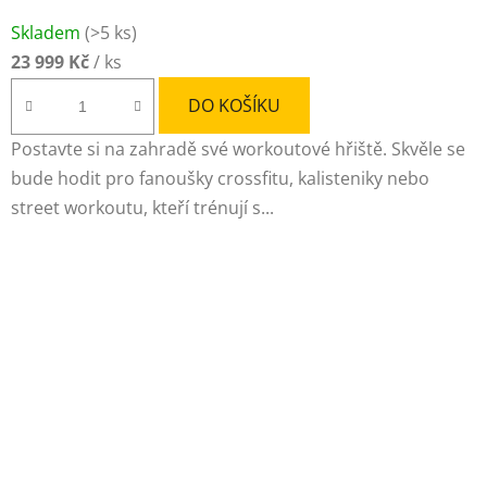
Průměrné
Skladem
(>5 ks)
hodnocení
23 999 Kč
/ ks
produktu
je
DO KOŠÍKU
4,5
Postavte si na zahradě své workoutové hřiště. Skvěle se
z
bude hodit pro fanoušky crossfitu, kalisteniky nebo
5
street workoutu, kteří trénují s...
hvězdiček.