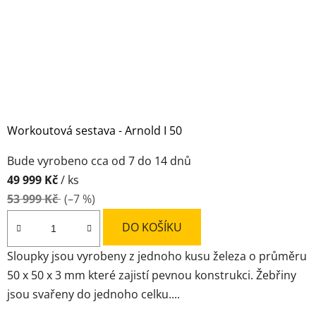
Workoutová sestava - Arnold I 50
Průměrné
Bude vyrobeno cca od 7 do 14 dnů
hodnocení
49 999 Kč
/ ks
produktu
53 999 Kč
(–7 %)
je
5,0
DO KOŠÍKU
z
Sloupky jsou vyrobeny z jednoho kusu železa o průměru
5
50 x 50 x 3 mm které zajistí pevnou konstrukci. Žebřiny
hvězdiček.
jsou svařeny do jednoho celku....