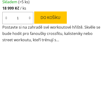
Skladem
(>5 ks)
hodnocení
18 999 Kč
/ ks
produktu
je
DO KOŠÍKU
4,3
Postavte si na zahradě své workoutové hřiště. Skvěle se
z
bude hodit pro fanoušky crossfitu, kalisteniky nebo
5
street workoutu, kteří trénují s...
hvězdiček.