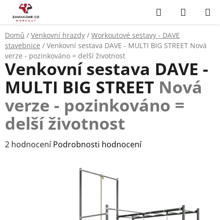
Přejít
Hledat
NÁKUP
na
KOŠÍK
obsah
Domů
/
Venkovní hrazdy
/
Workoutové sestavy - DAVE
stavebnice
/
Venkovní sestava DAVE - MULTI BIG STREET
Nová
verze - pozinkováno = delší životnost
Venkovní sestava DAVE -
MULTI BIG STREET
Nová
verze - pozinkováno =
delší životnost
Průměrné
2 hodnocení
Podrobnosti hodnocení
hodnocení
produktu
je
5,0
z