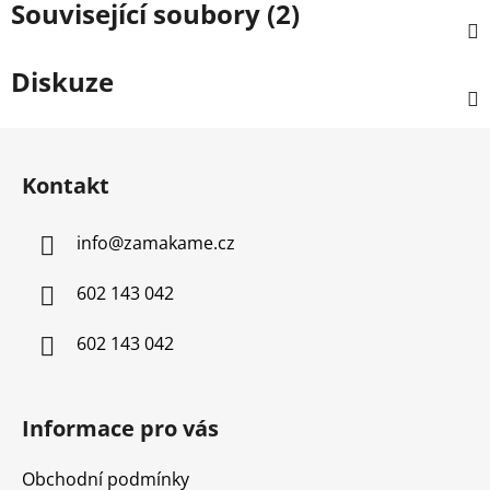
Související soubory (2)
Diskuze
Z
á
Kontakt
p
a
info
@
zamakame.cz
t
í
602 143 042
602 143 042
Informace pro vás
Obchodní podmínky