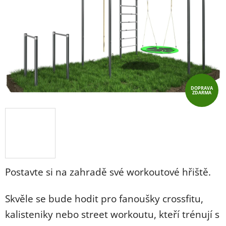
5
hvězdiček.
DOPRAVA
ZDARMA
Postavte si na zahradě své workoutové hřiště.
Skvěle se bude hodit pro fanoušky crossfitu,
kalisteniky nebo street workoutu, kteří trénují s