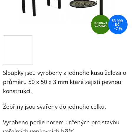
53 999
DOPRAVA
KČ
ZDARMA
–7 %
Sloupky jsou vyrobeny z jednoho kusu železa o
průměru 50 x 50 x 3 mm které zajistí pevnou
konstrukci.
Žebřiny jsou svařeny do jednoho celku.
Vyrobeno podle norem určených pro stavbu
veřejných venkovních hřišť.