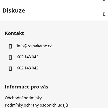
Diskuze
Z
á
Kontakt
p
a
info
@
zamakame.cz
t
í
602 143 042
602 143 042
Informace pro vás
Obchodní podmínky
Podmínky ochrany osobních údajů