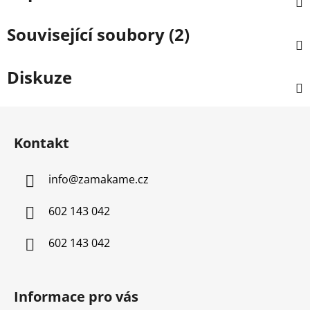
Související soubory (2)
Diskuze
Z
á
Kontakt
p
a
info
@
zamakame.cz
t
í
602 143 042
602 143 042
Informace pro vás