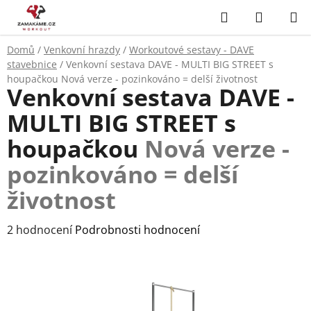
Přejít
Hledat
NÁKUP
na
KOŠÍK
obsah
Domů
/
Venkovní hrazdy
/
Workoutové sestavy - DAVE
stavebnice
/
Venkovní sestava DAVE - MULTI BIG STREET s
houpačkou
Nová verze - pozinkováno = delší životnost
Venkovní sestava DAVE -
MULTI BIG STREET s
houpačkou
Nová verze -
pozinkováno = delší
životnost
Průměrné
2 hodnocení
Podrobnosti hodnocení
hodnocení
produktu
je
4,5