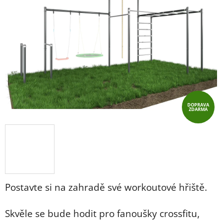
z
5
hvězdiček.
DOPRAVA
ZDARMA
Postavte si na zahradě své workoutové hřiště.
Skvěle se bude hodit pro fanoušky crossfitu,