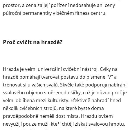
prostor, a cena za její pořízení nedosahuje ani ceny
půlroční permanentky v běžném fitness centru.
Proč cvičit na hrazdě?
Hrazda je velmi univerzální cvičební nástroj. Cviky na
hrazdě pomáhají tvarovat postavu do písmene "V" a
trénovat sílu vašich svalů. Skvěle také podporuji nabírání
svalového objemu směrem do šířky, což je důvod proč je
velmi oblíbená mezi kulturisty. Efektivně nahradí hned
několik cvičebních strojů, na které byste doma
pravděpodobně neměli dost místa. Hrazdu ovšem
nevyužijí pouze muži, kteří chtějí získat svalovou hmotu.