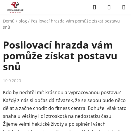
Přejít
Hledat
NÁKUP
na
KOŠÍK
obsah
Domů
/
blog
/
Posilovací hrazda vám pomůže získat postavu
snů
Posilovací hrazda vám
pomůže získat postavu
snů
10.9.2020
Kdo by nechtěl mít krásnou a vypracovanou postavu?
Každý z nás si občas dá závazek, že se sebou bude něco
dělat a začne chodit do fitness centra. Bohužel však tato
snaha u většiny lidí ztroskotá na nedostatku času.
Žijeme velmi hektické životy a po splnění všech