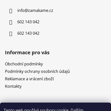
p
a
info
@
zamakame.cz
t
í
602 143 042
602 143 042
Informace pro vás
Obchodní podmínky
Podmínky ochrany osobních údajů
Reklamace a vrácení zboží
Kontakty
Nákupní košík
Tento web používá soubory cookie. Dalším