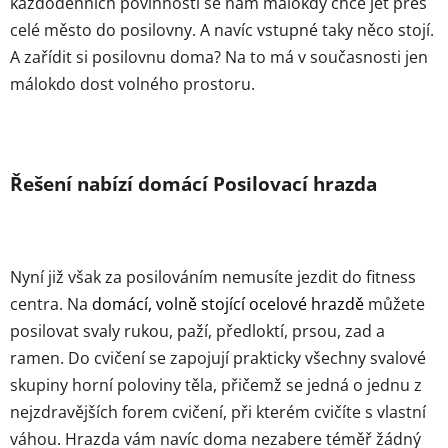
každodenních povinností se nám málokdy chce jet přes
celé město do posilovny. A navíc vstupné taky něco stojí.
A zařídit si posilovnu doma? Na to má v současnosti jen
málokdo dost volného prostoru.
Řešení nabízí domácí Posilovací hrazda
Nyní již však za posilováním nemusíte jezdit do fitness
centra. Na
domácí, volně stojící ocelové hrazdě
můžete
posilovat svaly rukou, paží, předloktí, prsou, zad a
ramen. Do cvičení se zapojují prakticky všechny svalové
skupiny horní poloviny těla, přičemž se jedná o jednu z
nejzdravějších forem cvičení, při kterém cvičíte s vlastní
váhou. Hrazda vám navíc doma nezabere téměř žádný