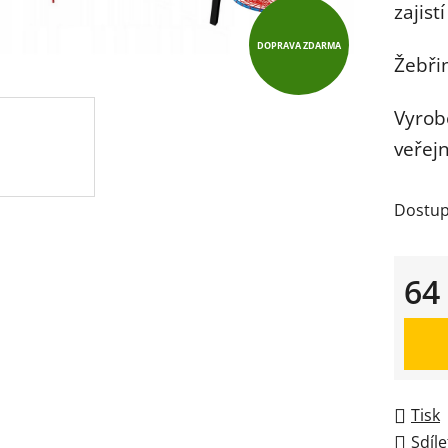
5,0
zajist
z
DOPRAVA ZDARMA
5
Žebři
hvězdič
Vyrob
veřejn
Dostup
64
Měrná
Tisk
Sdíle