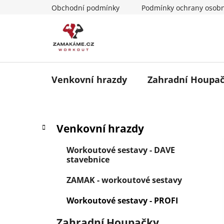
Přejít
Obchodní podmínky
Podmínky ochrany osobn
na
obsah
Venkovní hrazdy
Zahradní Houpa
P
K
Přeskočit
Venkovní hrazdy
a
o
kategorie
t
s
Workoutové sestavy - DAVE
e
t
stavebnice
g
r
o
ZAMAK - workoutové sestavy
a
r
i
n
Workoutové sestavy - PROFI
e
n
Zahradní Houpačky