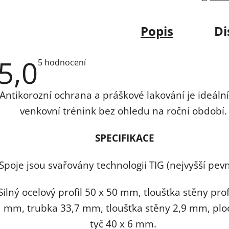
Popis
Di
5,0
Průměrné
5 hodnocení
hodnocení
produktu
je
Antikorozní ochrana a práškové lakování je ideální
5,0
z
venkovní trénink bez ohledu na roční období.
5
hvězdiček.
SPECIFIKACE
Spoje jsou svařovány technologii TIG (nejvyšší pev
Silný ocelový profil 50 x 50 mm, tloušťka stěny prof
mm, trubka 33,7 mm, tloušťka stěny 2,9 mm, plo
tyč 40 x 6 mm.