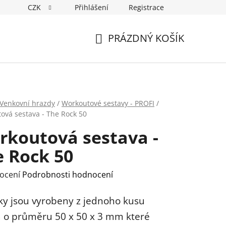
CZK
Přihlášení
Registrace
PRÁZDNÝ KOŠÍK
NÁKUPNÍ
KOŠÍK
Venkovní hrazdy
/
Workoutové sestavy - PROFI
/
ová sestava - The Rock 50
rkoutová sestava -
e Rock 50
rné
ocení
Podrobnosti hodnocení
ení
ky jsou vyrobeny z jednoho kusu
tu
a o průměru 50 x 50 x 3 mm které