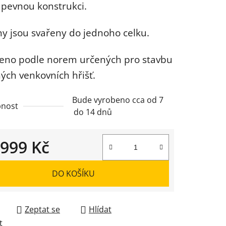
í pevnou konstrukci.
ny jsou svařeny do jednoho celku.
ek.
eno podle norem určených pro stavbu
ých venkovních hřišť.
Bude vyrobeno cca od 7
nost
do 14 dnů
 999 Kč
 cena:
DO KOŠÍKU
Zeptat se
Hlídat
t