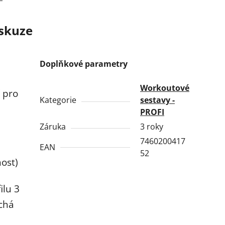
skuze
Doplňkové parametry
Workoutové
 pro
Kategorie
sestavy -
PROFI
Záruka
3 roky
7460200417
EAN
52
nost)
ilu 3
chá