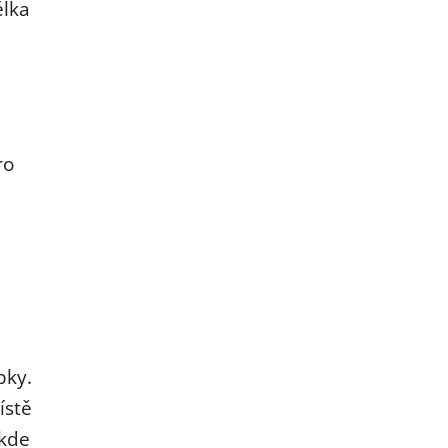
élka
ro
bky.
ístě
ěkde