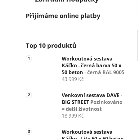
í
p
Přijímáme online platby
a
n
e
l
Top 10 produktů
Workoutová sestava
Káčko - černá barva 50 x
50 beton
- černá RAL 9005
43 999 Kč
Venkovní sestava DAVE -
BIG STREET
Pozinkováno
= delší životnost
18 999 Kč
Workoutová sestava
Káčko - Lite 50 x 50 beton