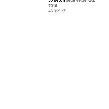
50 beton
šedá verze RAL
7016
43 999 Kč