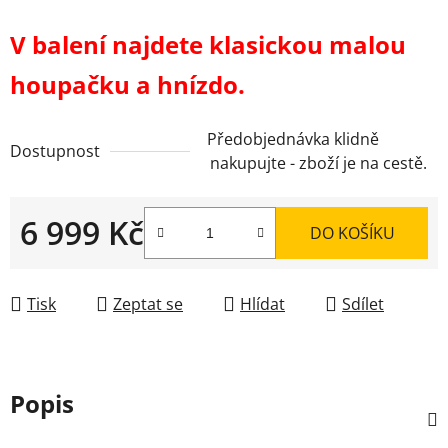
V balení najdete klasickou malou
houpačku a hnízdo.
Předobjednávka klidně
Dostupnost
nakupujte - zboží je na cestě.
6 999 Kč
DO KOŠÍKU
Měrná cena:
Tisk
Zeptat se
Hlídat
Sdílet
Popis