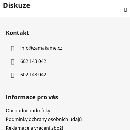
Diskuze
Z
á
Kontakt
p
a
info
@
zamakame.cz
t
í
602 143 042
602 143 042
Informace pro vás
Obchodní podmínky
Podmínky ochrany osobních údajů
Reklamace a vrácení zboží