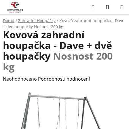
Přejít
Hledat
NÁKUP
na
KOŠÍK
obsah
Domů
/
Zahradní Houpačky
/
Kovová zahradní houpačka - Dave
+ dvě houpačky
Nosnost 200 kg
Kovová zahradní
houpačka - Dave + dvě
houpačky
Nosnost 200
kg
Průměrné
Neohodnoceno
Podrobnosti hodnocení
hodnocení
produktu
je
0,0
z
5