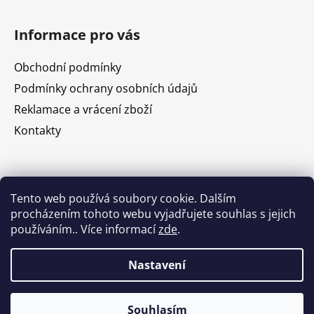
Informace pro vás
Obchodní podmínky
Podmínky ochrany osobních údajů
Reklamace a vrácení zboží
Kontakty
Nákupní košík
Tento web používá soubory cookie. Dalším
procházením tohoto webu vyjadřujete souhlas s jejich
používáním.. Více informací
zde
.
0
KS /
0 KČ
Nastavení
Vytvořil Shoptet
Souhlasím
Copyright 2026
Zamakáme.cz
. Všechna práva