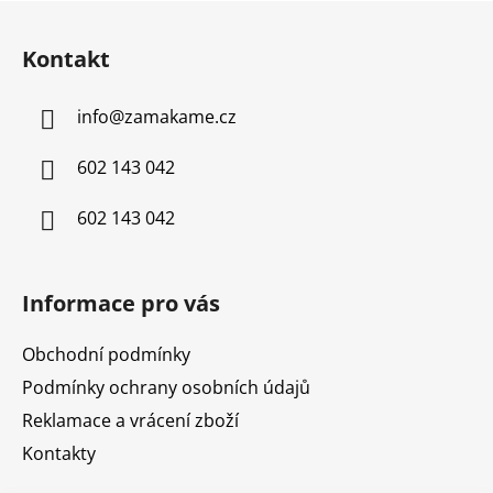
Z
á
Kontakt
p
a
info
@
zamakame.cz
t
í
602 143 042
602 143 042
Informace pro vás
Obchodní podmínky
Podmínky ochrany osobních údajů
Reklamace a vrácení zboží
Kontakty