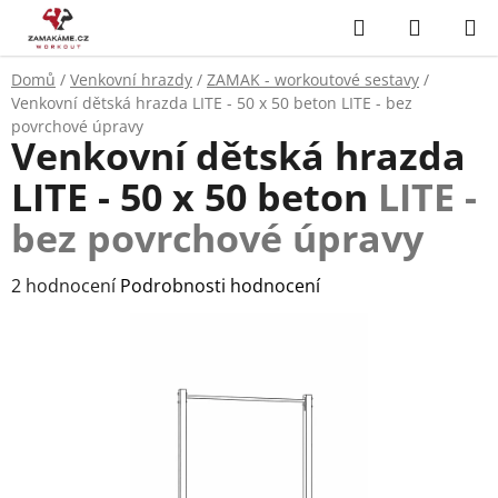
Přejít
Hledat
NÁKUP
na
KOŠÍK
obsah
Domů
/
Venkovní hrazdy
/
ZAMAK - workoutové sestavy
/
Venkovní dětská hrazda LITE - 50 x 50 beton
LITE - bez
povrchové úpravy
Venkovní dětská hrazda
LITE - 50 x 50 beton
LITE -
bez povrchové úpravy
Průměrné
2 hodnocení
Podrobnosti hodnocení
hodnocení
produktu
je
5,0
z
5
hvězdiček.