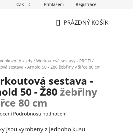
CZK
Přihlášení
Registrace
PRÁZDNÝ KOŠÍK
NÁKUPNÍ
KOŠÍK
Venkovní hrazdy
/
Workoutové sestavy - PROFI
/
ová sestava - Arnold 50 - Ž80
žebřiny v šířce 80 cm
rkoutová sestava -
old 50 - Ž80
žebřiny
ířce 80 cm
rné
ocení
Podrobnosti hodnocení
ení
ky jsou vyrobeny z jednoho kusu
tu