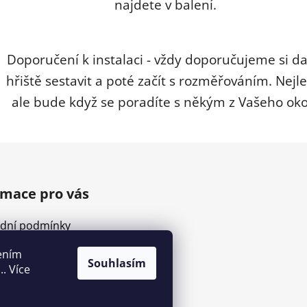
najdete v balení.
Doporučení k instalaci - vždy doporučujeme si d
hřiště sestavit a poté začít s rozměřováním. Nejle
ale bude když se poradíte s někým z Vašeho okol
rmace pro vás
dní podmínky
nky ochrany osobních
ením
Souhlasím
. Více
ace a vrácení zboží
ty