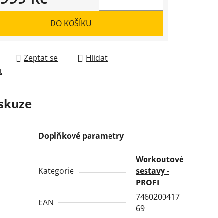
 cena:
DO KOŠÍKU
Zeptat se
Hlídat
t
skuze
Doplňkové parametry
Workoutové
Kategorie
sestavy -
PROFI
7460200417
EAN
69