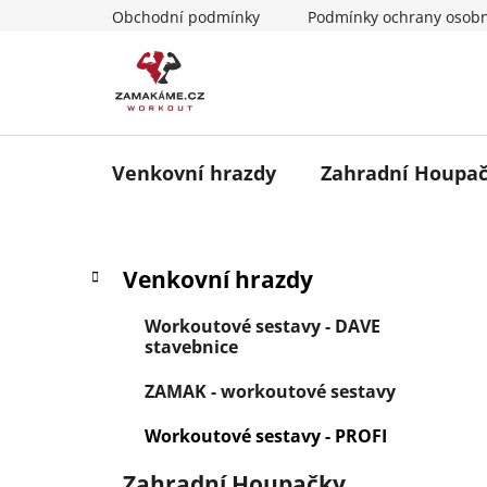
Přejít
Obchodní podmínky
Podmínky ochrany osobn
na
obsah
Venkovní hrazdy
Zahradní Houpa
P
K
Přeskočit
Venkovní hrazdy
a
o
kategorie
t
s
Workoutové sestavy - DAVE
e
t
stavebnice
g
r
o
ZAMAK - workoutové sestavy
a
r
i
n
Workoutové sestavy - PROFI
e
n
Zahradní Houpačky