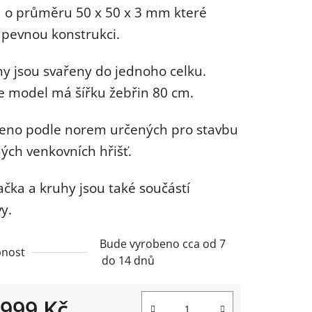
a o průměru 50 x 50 x 3 mm které
í pevnou konstrukci.
ny jsou svařeny do jednoho celku.
ek.
e model má šířku žebřin 80 cm.
eno podle norem určených pro stavbu
ých venkovních hřišť.
čka a kruhy jsou také součástí
y.
Bude vyrobeno cca od 7
nost
do 14 dnů
 999 Kč