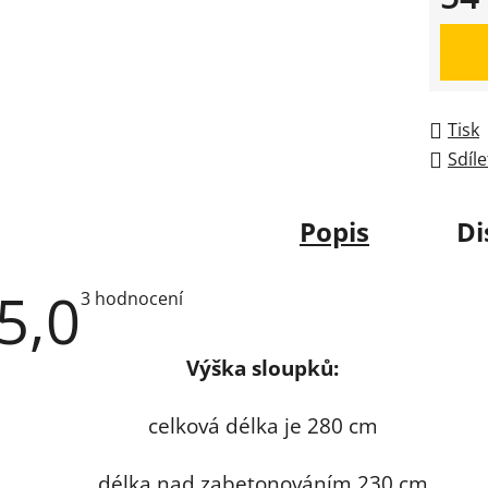
Měrná
Tisk
Sdíle
Popis
Di
5,0
Průměrné
3 hodnocení
hodnocení
produktu
je
Výška sloupků:
5,0
z
5
hvězdiček.
celková délka je 280 cm
délka nad zabetonováním 230 cm