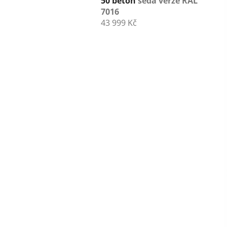
50 beton
šedá verze RAL
7016
43 999 Kč