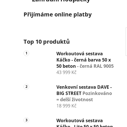
í
p
Přijímáme online platby
a
n
e
l
Top 10 produktů
Workoutová sestava
Káčko - černá barva 50 x
50 beton
- černá RAL 9005
43 999 Kč
Venkovní sestava DAVE -
BIG STREET
Pozinkováno
= delší životnost
18 999 Kč
Workoutová sestava
Káčko - Lite 50 x 50 beton