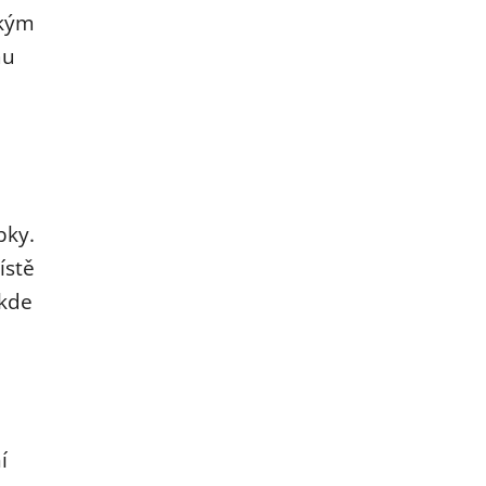
ckým
mu
bky.
ístě
ěkde
í