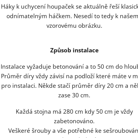
Háky k uchycení houpaček se aktuálně řeší klasi
odnímatelným háčkem. Nesedí to tedy k naše
vzorovému obrázku.
Způsob instalace
Instalace vyžaduje betonování a to 50 cm do hlou
Průměr díry vždy závisí na podloží které máte v m
pro instalaci. Někde stačí průměr díry 20 cm a n
zase 30 cm.
Každá stojna má 280 cm kdy 50 cm je vždy
zabetonováno.
Veškeré šrouby a vše potřebné ke sešroubován