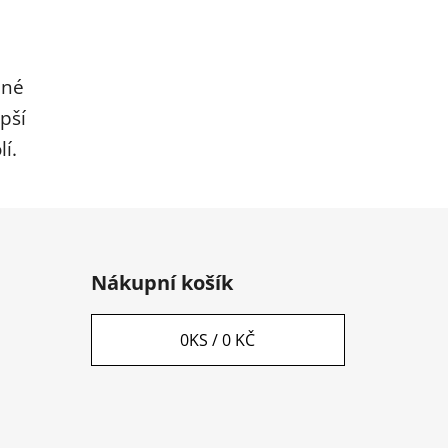
ané
pší
í.
Nákupní košík
0
KS /
0 KČ