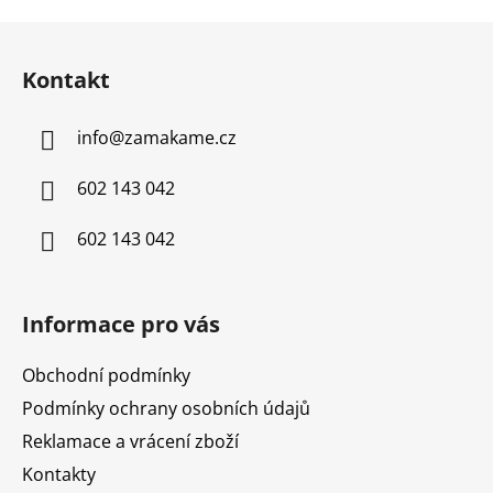
Z
á
Kontakt
p
a
info
@
zamakame.cz
t
í
602 143 042
602 143 042
Informace pro vás
Obchodní podmínky
Podmínky ochrany osobních údajů
Reklamace a vrácení zboží
Kontakty