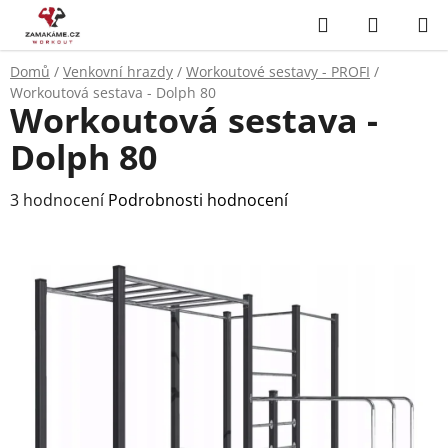
Přejít
Hledat
NÁKUP
na
KOŠÍK
obsah
Domů
/
Venkovní hrazdy
/
Workoutové sestavy - PROFI
/
Workoutová sestava - Dolph 80
Workoutová sestava -
Dolph 80
Průměrné
3 hodnocení
Podrobnosti hodnocení
hodnocení
produktu
je
5,0
z
5
hvězdiček.