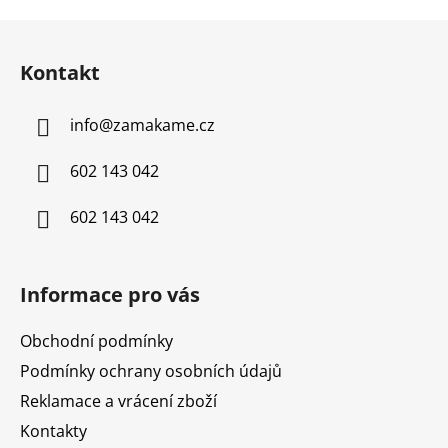
Z
á
Kontakt
p
a
info
@
zamakame.cz
t
í
602 143 042
602 143 042
Informace pro vás
Obchodní podmínky
Podmínky ochrany osobních údajů
Reklamace a vrácení zboží
Kontakty