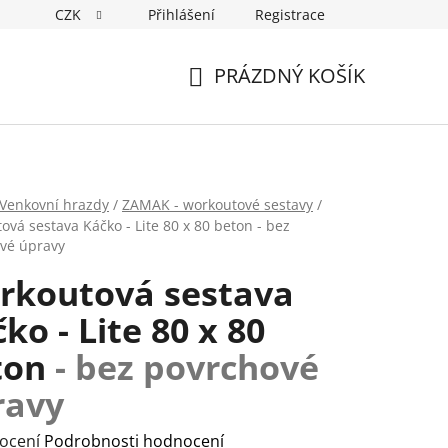
CZK
Přihlášení
Registrace
PRÁZDNÝ KOŠÍK
NÁKUPNÍ
KOŠÍK
Venkovní hrazdy
/
ZAMAK - workoutové sestavy
/
ová sestava Káčko - Lite 80 x 80 beton
- bez
vé úpravy
rkoutová sestava
ko - Lite 80 x 80
ton
- bez povrchové
ravy
rné
ocení
Podrobnosti hodnocení