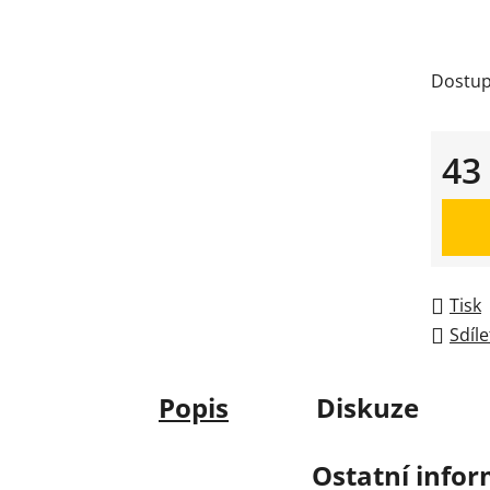
Dostup
43
Měrná
Tisk
Sdíle
Popis
Diskuze
Ostatní info