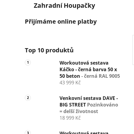
n
Zahradní Houpačky
í
p
Přijímáme online platby
a
n
e
l
Top 10 produktů
Workoutová sestava
Káčko - černá barva 50 x
50 beton
- černá RAL 9005
43 999 Kč
Venkovní sestava DAVE -
BIG STREET
Pozinkováno
= delší životnost
18 999 Kč
Workoutová sestava