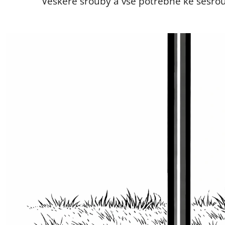
Veškeré šrouby a vše potřebné ke sešrou