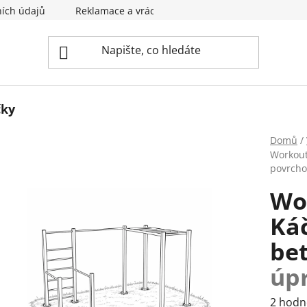
ích údajů
Reklamace a vrácení zboží
Kontakty
čky
Domů
/
Workout
povrcho
Wo
Káč
be
úp
Průmě
2 hodn