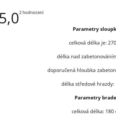
5,0
Průměrné
2 hodnocení
hodnocení
produktu
je
Parametry sloupk
5,0
z
5
hvězdiček.
celková délka je: 27
délka nad zabetonování
doporučená hloubka zabeton
délka středové hrazdy:
Parametry brade
celková délka: 180