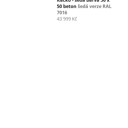
Káčko - šedá barva 50 x
50 beton
šedá verze RAL
7016
43 999 Kč