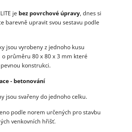
ení
LITE je
bez povrchové úpravy
, dnes si
tu
e barevně upravit svou sestavu podle
ky jsou vyrobeny z jednoho kusu
ek.
a o průměru 80 x 80 x 3 mm které
í pevnou konstrukci.
lace - betonování
ny jsou svařeny do jednoho celku.
eno podle norem určených pro stavbu
ých venkovních hřišť.