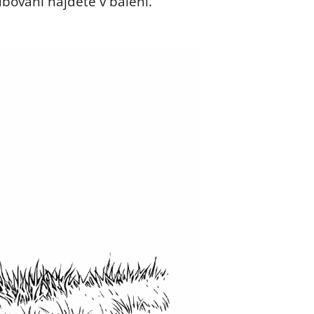
bování najdete v balení.