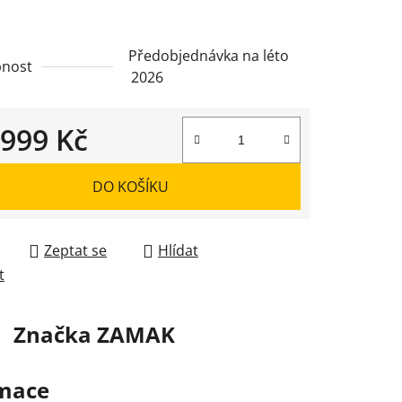
Předobjednávka na léto
nost
2026
 999 Kč
 cena:
DO KOŠÍKU
Zeptat se
Hlídat
t
Značka
ZAMAK
rmace