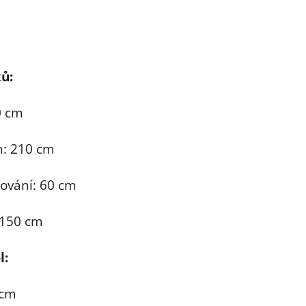
ů:
0 cm
m: 210 cm
ování: 60 cm
 150 cm
l:
 cm