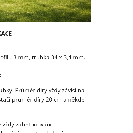
KACE
profilu 3 mm, trubka 34 x 3,4 mm.
e
ubky. Průměr díry vždy závisí na
 stačí průměr díry 20 cm a někde
e vždy zabetonováno.