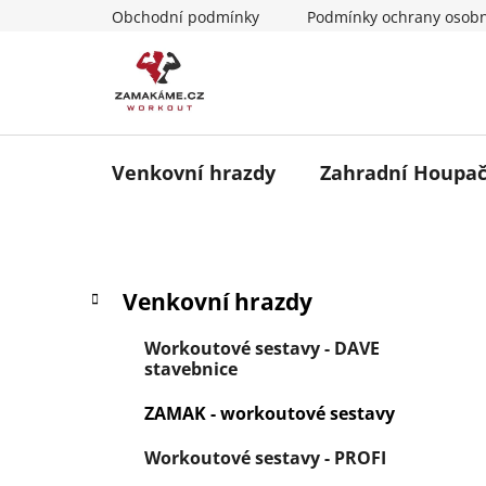
Přejít
Obchodní podmínky
Podmínky ochrany osobn
na
obsah
Venkovní hrazdy
Zahradní Houpa
P
K
Přeskočit
Venkovní hrazdy
a
o
kategorie
t
s
Workoutové sestavy - DAVE
e
t
stavebnice
g
r
o
ZAMAK - workoutové sestavy
a
r
i
n
Workoutové sestavy - PROFI
e