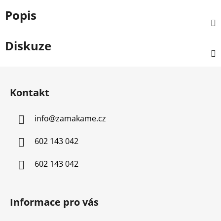
Popis
Diskuze
Z
á
Kontakt
p
a
info
@
zamakame.cz
t
í
602 143 042
602 143 042
Informace pro vás