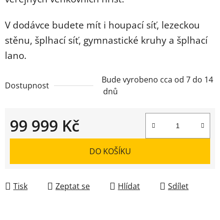
V dodávce budete mít i houpací síť, lezeckou
stěnu, šplhací síť, gymnastické kruhy a šplhací
lano.
Bude vyrobeno cca od 7 do 14
Dostupnost
dnů
99 999 Kč
Měrná cena:
DO KOŠÍKU
Tisk
Zeptat se
Hlídat
Sdílet